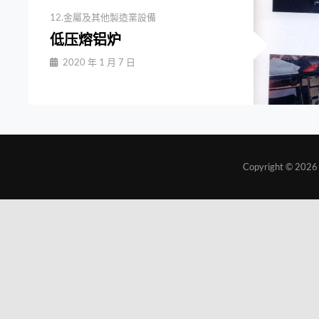
Categories
12.金屬及其他製造業設備
低压熔铝炉
By
2020 年 1 月 7 日
Jiuchungcomtw
Copyright © 202