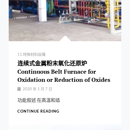
Categories
11.特殊材料設備
连续式金属粉末氧化还原炉
Continuous Belt Furnace for
Oxidation or Reduction of Oxides
By
2020 年 1 月 7 日
Jiuchungcomtw
功能叙述 在高温和适
连
CONTINUE READING
续
式
金