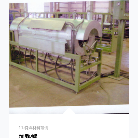
属
粉
末
氧
化
还
原
炉
CONTINUOUS
BELT
FURNACE
FOR
OXIDATION
OR
REDUCTION
OF
OXIDES
Categories
11.特殊材料設備
加熱爐